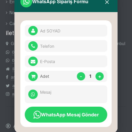
×
WhatsApp Sipariş Formu
Emaks Prime
Nowa Premium
Cam Aksesuarları
iletişim
Gürsel Mah Nurtaç Cad No : 90 Daire : 11 Kağıthane İstanbul
0212 294 52 14
0535 352 50 14
iletişim
-
1
+
Adet
arikumajans
arikumajans
arikumajans
WhatsApp Mesaj Gönder
Arıkum Ajans Kurumsal Hizmetler