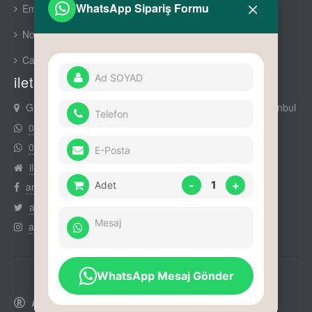
×
WhatsApp Sipariş Formu
Emaks Prime
Nowa Premium
Cam Aksesuarları
iletişim
Gürsel Mah Nurtaç Cad No : 90 Daire : 11 Kağıthane İstanbul
0212 294 52 14
0535 352 50 14
iletişim
-
1
+
Adet
arikumajans
arikumajans
arikumajans
WhatsApp Mesaj Gönder
Arıkum Ajans Kurumsal Hizmetler