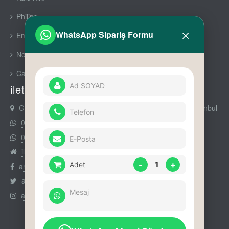
Philips
×
WhatsApp Sipariş Formu
Emaks Prime
Nowa Premium
Cam Aksesuarları
iletişim
Gürsel Mah Nurtaç Cad No : 90 Daire : 11 Kağıthane İstanbul
0212 294 52 14
0535 352 50 14
iletişim
-
1
+
Adet
arikumajans
arikumajans
arikumajans