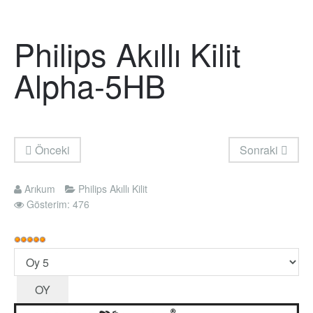
Philips Akıllı Kilit
Alpha-5HB
Önceki
Sonraki
Arıkum
Philips Akıllı Kilit
Gösterim: 476
Kullanıcı
Oyu:
Lütfen
5
/
5
oylayın