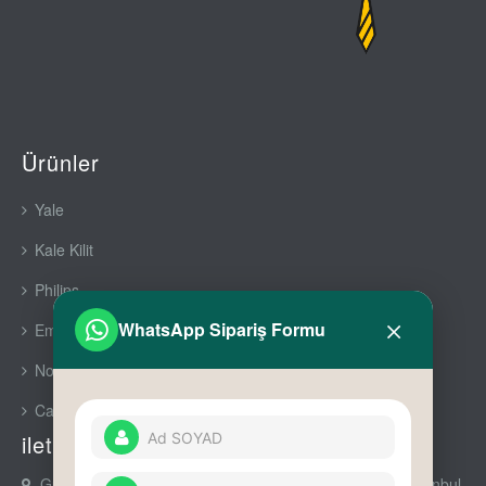
Ürünler
Yale
Kale Kilit
Philips
×
WhatsApp Sipariş Formu
Emaks Prime
Nowa Premium
Cam Aksesuarları
iletişim
Gürsel Mah Nurtaç Cad No : 90 Daire : 11 Kağıthane İstanbul